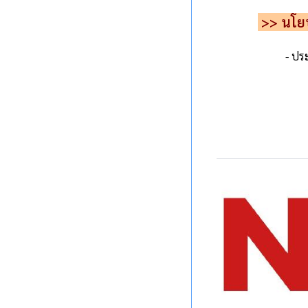
>> นโยบ
- ปร