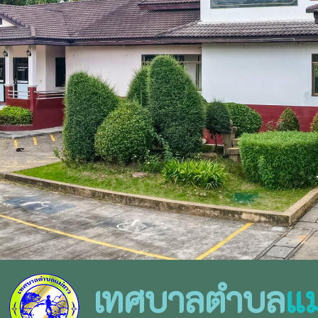
เทศบาลตำบล
แม