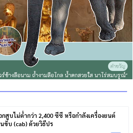
คำขวัญ
ัวร์ช้างลือนาม ถ้ำงามลือไกล น้ำตกสวยใส นาไร่สมบรูณ์"
บไม่ต่ำกว่า 2,400 ซีซี หรือกำลังเครื่องยนต์
คนขับ (cab) ด้วยวิธีปร