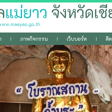
ล
แม่ยาว
จังหวัดเช
| www.maeyao.go.th
า
ภาพกิจกรรม
เว็บบอร์ด
ติด
|
|
|